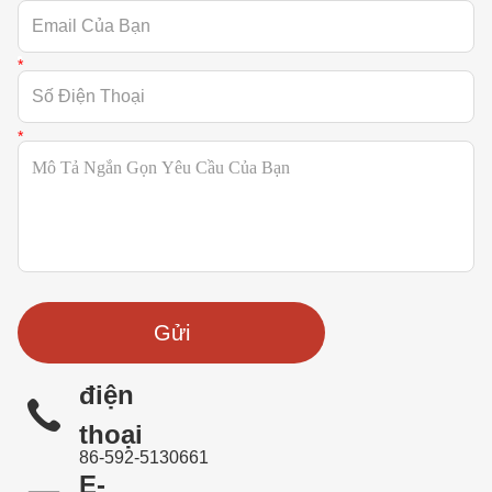
Gửi
điện
thoại
86-592-5130661
E-