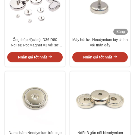
Băng
hình
Ống thép đặc biệt D36 D80
Máy hút lực Neodymium tùy chỉnh
NdFeB Pot Magnet A3 với sợi
với thân dây
ngoài
Nhận giá tốt nhất
Nhận giá tốt nhất
Nam châm Neodymium tròn trục
NdFeB gắn nồi Neodymium