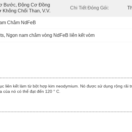
ơ Bước, Động Cơ Đồng 
Chi Tiết Đóng Gói:
Th
 Không Chổi Than, V.v.
 Nam Châm NdFeB
ts
, 
Ngọn nam châm vòng NdFeB liên kết vòm
 liên kết làm từ bột hợp kim neodymium. Nó được sử dụng rộng rãi t
a của nó có thể đạt đến 120 ° C.