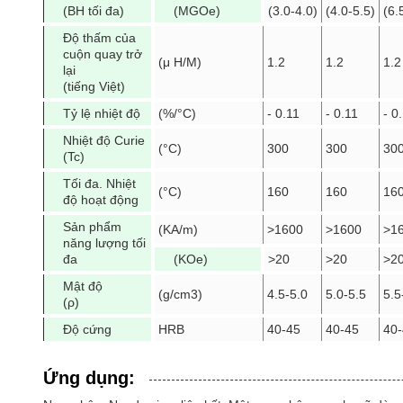
(BH tối đa)
(MGOe)
(3.0-4.0)
(4.0-5.5)
(6.
Độ thấm của
cuộn quay trở
(μ H/M)
1.2
1.2
1.2
lại
(tiếng Việt)
Tỷ lệ nhiệt độ
(%/°C)
- 0.11
- 0.11
- 0
Nhiệt độ Curie
(°C)
300
300
30
(Tc)
Tối đa. Nhiệt
(°C)
160
160
16
độ hoạt động
Sản phẩm
(KA/m)
>1600
>1600
>1
năng lượng tối
đa
(KOe)
>20
>20
>2
Mật độ
(g/cm3)
4.5-5.0
5.0-5.5
5.5
(ρ)
Độ cứng
HRB
40-45
40-45
40
Ứng dụng: