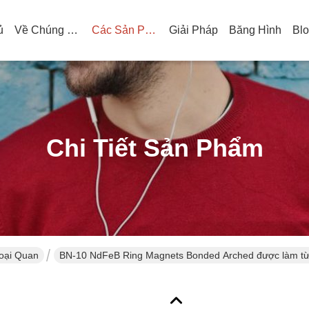
ủ
Về Chúng Tôi
Các Sản Phẩm
Giải Pháp
Băng Hình
Bl
Chi Tiết Sản Phẩm
ại Quan
BN-10 NdFeB Ring Magnets Bonded Arched được làm từ