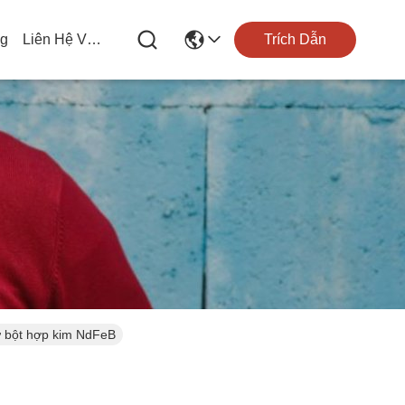
og
Liên Hệ Với Chúng Tôi
Trích Dẫn
 bột hợp kim NdFeB