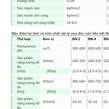
Kháng chất
Ω.cm
Sức mạnh nén
kgf/mm2
Sức mạnh uốn cong
kg/mm2
Khả năng mở rộng nhiệt
10-6/C
Đặc điểm từ tính và tính chất vật lý của đúc nén liên kết 
Thể loại
Đơn vị
BN-2
BN-4
BN
Remanence
(mT)
300-400
400-500
50
(Br)
Sản phẩm
(KA/m)
240-320
240-320
32
năng lượng tối
đa
(Hcb)
(KOe)
(3.0-4.0)
(3.0-4.0)
(4.
Sản phẩm
(KA/m)
480-640
560-720
56
năng lượng tối
đa
(Hcj)
(KOe)
(6.0-8.0)
(7.0-9.0)
(7.
Sản phẩm
(KJ/m3)
24-32
32-44
52
năng lượng tối
đa