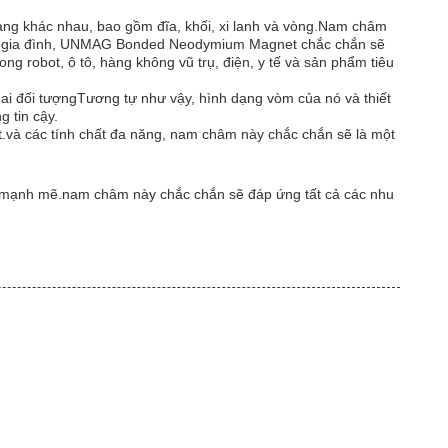
g khác nhau, bao gồm đĩa, khối, xi lanh và vòng.Nam châm
án gia đình, UNMAG Bonded Neodymium Magnet chắc chắn sẽ
 robot, ô tô, hàng không vũ trụ, điện, y tế và sản phẩm tiêu
hai đối tượngTương tự như vậy, hình dạng vòm của nó và thiết
 tin cậy.
và các tính chất đa năng, nam châm này chắc chắn sẽ là một
mạnh mẽ.nam châm này chắc chắn sẽ đáp ứng tất cả các nhu