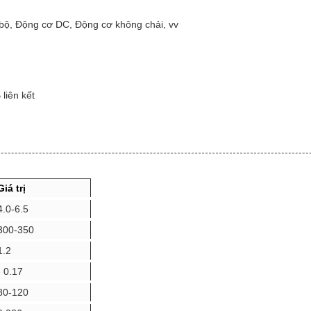
ộ, Động cơ DC, Động cơ không chải, vv
iên kết
Giá trị
4.0-6.5
300-350
1.2
- 0.17
80-120