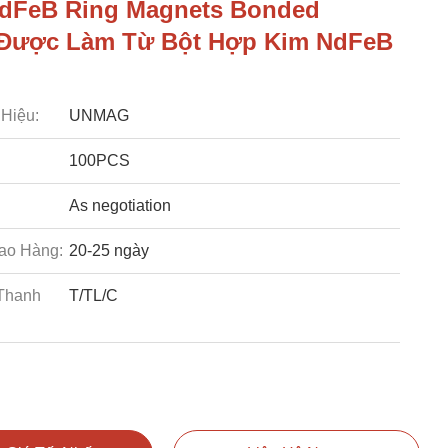
dFeB Ring Magnets Bonded
 Được Làm Từ Bột Hợp Kim NdFeB
Hiệu:
UNMAG
100PCS
As negotiation
ao Hàng:
20-25 ngày
Thanh
T/TL/C