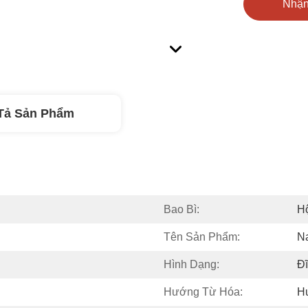
Nhận
Tả Sản Phẩm
Bao Bì:
Hộ
Tên Sản Phẩm:
N
Hình Dạng:
Đĩ
Hướng Từ Hóa:
H