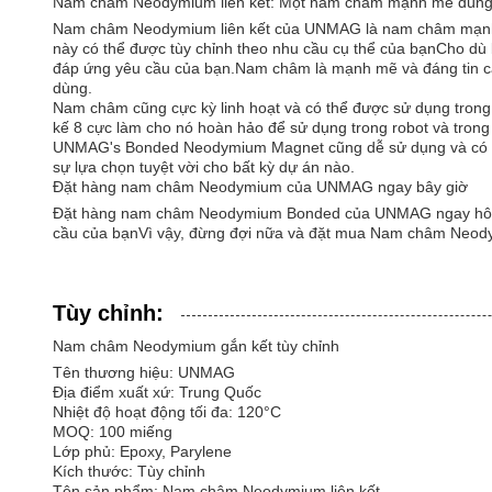
Nam châm Neodymium liên kết: Một nam châm mạnh mẽ dùng 
Nam châm Neodymium liên kết của UNMAG là nam châm mạnh mẽ
này có thể được tùy chỉnh theo nhu cầu cụ thể của bạnCho 
đáp ứng yêu cầu của bạn.Nam châm là mạnh mẽ và đáng tin cậy 
dùng.
Nam châm cũng cực kỳ linh hoạt và có thể được sử dụng trong 
kế 8 cực làm cho nó hoàn hảo để sử dụng trong robot và tron
UNMAG's Bonded Neodymium Magnet cũng dễ sử dụng và có sẵn 
sự lựa chọn tuyệt vời cho bất kỳ dự án nào.
Đặt hàng nam châm Neodymium của UNMAG ngay bây giờ
Đặt hàng nam châm Neodymium Bonded của UNMAG ngay hôm na
cầu của bạnVì vậy, đừng đợi nữa và đặt mua Nam châm Neo
Tùy chỉnh:
Nam châm Neodymium gắn kết tùy chỉnh
Tên thương hiệu: UNMAG
Địa điểm xuất xứ: Trung Quốc
Nhiệt độ hoạt động tối đa: 120°C
MOQ: 100 miếng
Lớp phủ: Epoxy, Parylene
Kích thước: Tùy chỉnh
Tên sản phẩm: Nam châm Neodymium liên kết