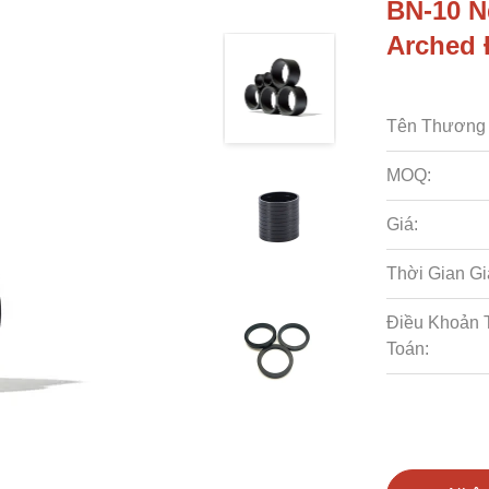
BN-10 N
Arched
Tên Thương 
MOQ:
Giá:
Thời Gian Gi
Điều Khoản 
Toán: