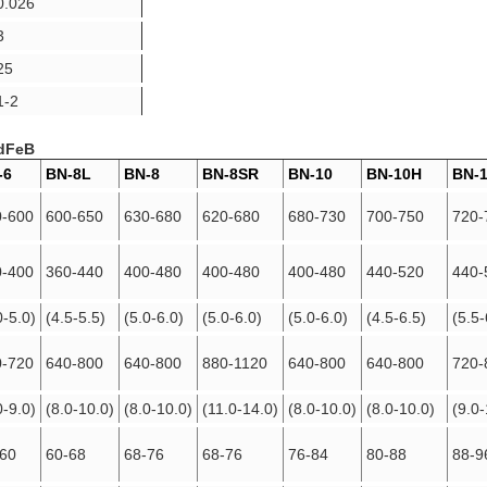
0.026
3
25
1-2
NdFeB
-6
BN-8L
BN-8
BN-8SR
BN-10
BN-10H
BN-
0-600
600-650
630-680
620-680
680-730
700-750
720-
0-400
360-440
400-480
400-480
400-480
440-520
440-
0-5.0)
(4.5-5.5)
(5.0-6.0)
(5.0-6.0)
(5.0-6.0)
(4.5-6.5)
(5.5-
0-720
640-800
640-800
880-1120
640-800
640-800
720-
0-9.0)
(8.0-10.0)
(8.0-10.0)
(11.0-14.0)
(8.0-10.0)
(8.0-10.0)
(9.0-
-60
60-68
68-76
68-76
76-84
80-88
88-9