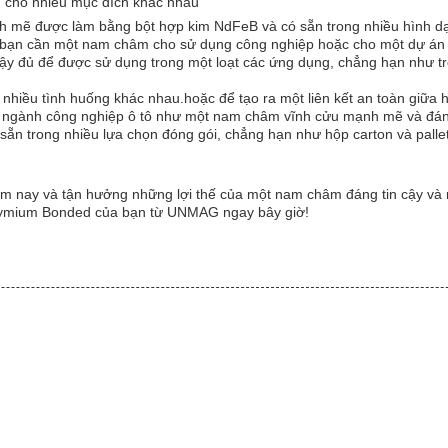
cho nhiều mục đích khác nhau
 được làm bằng bột hợp kim NdFeB và có sẵn trong nhiều hình dạn
dù bạn cần một nam châm cho sử dụng công nghiệp hoặc cho một dự 
đủ để được sử dụng trong một loạt các ứng dụng, chẳng hạn như trong
nhiều tình huống khác nhau.hoặc để tạo ra một liên kết an toàn giữa 
g ngành công nghiệp ô tô như một nam châm vĩnh cửu mạnh mẽ và đáng
trong nhiều lựa chọn đóng gói, chẳng hạn như hộp carton và pallet.
y và tận hưởng những lợi thế của một nam châm đáng tin cậy và 
dymium Bonded của bạn từ UNMAG ngay bây giờ!