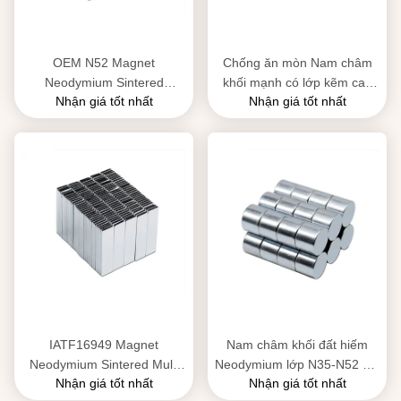
OEM N52 Magnet
Chống ăn mòn Nam châm
Neodymium Sintered
khối mạnh có lớp kẽm cao
Nhận giá tốt nhất
Nhận giá tốt nhất
Magnet Neodymium Iron
N35-N52
Boron
IATF16949 Magnet
Nam châm khối đất hiếm
Neodymium Sintered Multi
Neodymium lớp N35-N52 với
Nhận giá tốt nhất
Nhận giá tốt nhất
Polar cho động cơ kéo
lớp phủ kẽm