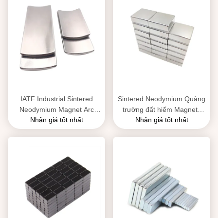
IATF Industrial Sintered
Sintered Neodymium Quảng
Neodymium Magnet Arc
trường đất hiếm Magnets
Nhận giá tốt nhất
Nhận giá tốt nhất
Rare Earth Magnet
hình chữ nhật công nghiệp