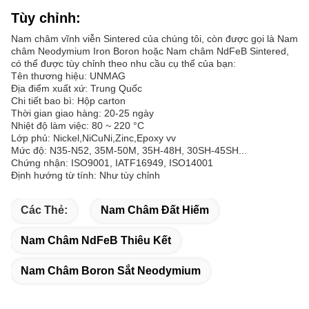
Tùy chỉnh:
Nam châm vĩnh viễn Sintered của chúng tôi, còn được gọi là Nam
châm Neodymium Iron Boron hoặc Nam châm NdFeB Sintered,
có thể được tùy chỉnh theo nhu cầu cụ thể của bạn:
Tên thương hiệu: UNMAG
Địa điểm xuất xứ: Trung Quốc
Chi tiết bao bì: Hộp carton
Thời gian giao hàng: 20-25 ngày
Nhiệt độ làm việc: 80 ~ 220 °C
Lớp phủ: Nickel,NiCuNi,Zinc,Epoxy vv
Mức độ: N35-N52, 35M-50M, 35H-48H, 30SH-45SH...
Chứng nhận: ISO9001, IATF16949, ISO14001
Định hướng từ tính: Như tùy chỉnh
Các Thẻ:
Nam Châm Đất Hiếm
Nam Châm NdFeB Thiêu Kết
Nam Châm Boron Sắt Neodymium