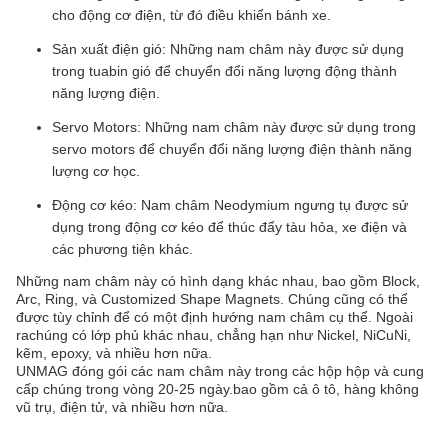
cho động cơ điện, từ đó điều khiển bánh xe.
Sản xuất điện gió: Những nam châm này được sử dụng
trong tuabin gió để chuyển đổi năng lượng động thành
năng lượng điện.
Servo Motors: Những nam châm này được sử dụng trong
servo motors để chuyển đổi năng lượng điện thành năng
lượng cơ học.
Động cơ kéo: Nam châm Neodymium ngưng tụ được sử
dụng trong động cơ kéo để thúc đẩy tàu hỏa, xe điện và
các phương tiện khác.
Những nam châm này có hình dạng khác nhau, bao gồm Block,
Arc, Ring, và Customized Shape Magnets. Chúng cũng có thể
được tùy chỉnh để có một định hướng nam châm cụ thể. Ngoài
rachúng có lớp phủ khác nhau, chẳng hạn như Nickel, NiCuNi,
kẽm, epoxy, và nhiều hơn nữa.
UNMAG đóng gói các nam châm này trong các hộp hộp và cung
cấp chúng trong vòng 20-25 ngày.bao gồm cả ô tô, hàng không
vũ trụ, điện tử, và nhiều hơn nữa.