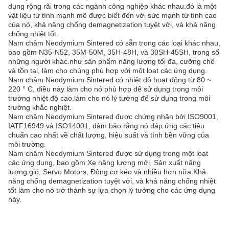
dụng rộng rãi trong các ngành công nghiệp khác nhau.đó là một
vật liệu từ tính mạnh mẽ được biết đến với sức mạnh từ tính cao
của nó, khả năng chống demagnetization tuyệt vời, và khả năng
chống nhiệt tốt.
Nam châm Neodymium Sintered có sẵn trong các loại khác nhau,
bao gồm N35-N52, 35M-50M, 35H-48H, và 30SH-45SH, trong số
những người khác.như sản phẩm năng lượng tối đa, cưỡng chế
và tồn tại, làm cho chúng phù hợp với một loạt các ứng dụng.
Nam châm Neodymium Sintered có nhiệt độ hoạt động từ 80 ~
220 ° C, điều này làm cho nó phù hợp để sử dụng trong môi
trường nhiệt độ cao.làm cho nó lý tưởng để sử dụng trong môi
trường khắc nghiệt.
Nam châm Neodymium Sintered được chứng nhận bởi ISO9001,
IATF16949 và ISO14001, đảm bảo rằng nó đáp ứng các tiêu
chuẩn cao nhất về chất lượng, hiệu suất và tính bền vững của
môi trường.
Nam châm Neodymium Sintered được sử dụng trong một loạt
các ứng dụng, bao gồm Xe năng lượng mới, Sản xuất năng
lượng gió, Servo Motors, Động cơ kéo và nhiều hơn nữa.Khả
năng chống demagnetization tuyệt vời, và khả năng chống nhiệt
tốt làm cho nó trở thành sự lựa chọn lý tưởng cho các ứng dụng
này.