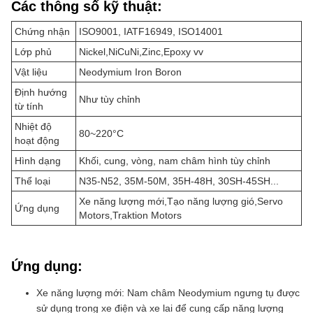
Các thông số kỹ thuật:
Chứng nhận
ISO9001, IATF16949, ISO14001
Lớp phủ
Nickel,NiCuNi,Zinc,Epoxy vv
Vật liệu
Neodymium Iron Boron
Định hướng
Như tùy chỉnh
từ tính
Nhiệt độ
80~220°C
hoạt động
Hình dạng
Khối, cung, vòng, nam châm hình tùy chỉnh
Thể loại
N35-N52, 35M-50M, 35H-48H, 30SH-45SH...
Xe năng lượng mới,Tạo năng lượng gió,Servo
Ứng dụng
Motors,Traktion Motors
Ứng dụng:
Xe năng lượng mới: Nam châm Neodymium ngưng tụ được
sử dụng trong xe điện và xe lai để cung cấp năng lượng